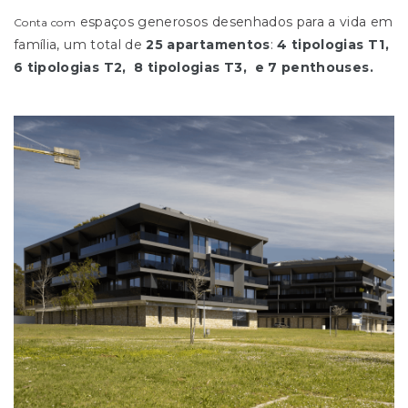
espaços generosos desenhados para a vida em
Conta com
família,
um total de
25 apartamentos
:
4 tipologias T1,
B –
6 tipologias T2, 8 tipologias T3,
e 7 penthouses.
3
3
3 FR
3 TR
1 CFR
1 CTR