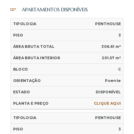
3
APARTAMENTOS DISPONÍVEIS
ÁREA
ÁREA
PENTHOUSE
TIPOLOGIA
PISO
BRUTA
BRUTA
BLOCO
OR
3
3
TOTAL
INTERIOR
306.61 m²
3 FR
201.57 m²
3 TR
C
Poente
DISPONÍVEL
DADE
CLIQUE AQUI
PENTHOUSE
3