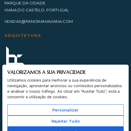
PARQUE DA CIDADE
VIANA DO CASTELO, PORTUGAL
VENDAS@PANORAMAVIANA.COM
ARQUITETURA
VALORIZAMOS A SUA PRIVACIDADE
ENGENHARIA
Utilizamos cookies para melhorar a sua experiência de
navegação, apresentar anúncios ou conteúdos personalizados
e analisar o nosso tráfego. Ao clicar em "Aceitar Tudo", está a
consentir a utilização de cookies.
Personalizar
Rejeitar Tudo