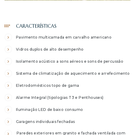
2
CARACTERÍSTICAS
2 FRD
Pavimento multicamada em carvalho americano
2 TRD
Vidros duplos de alto desempenho
3
Isolamento acústico a sons aéreos e sons de percussão
Sistema de climatização de aquecimento e arrefecimento
3
Eletrodomésticos topo de gama
Alarme Integral (tipologias T3 e Penthouses)
3
Iluminação LED de baixo consumo
Garagens individuais fechadas
3
Paredes exteriores em granito e fachada ventilada com