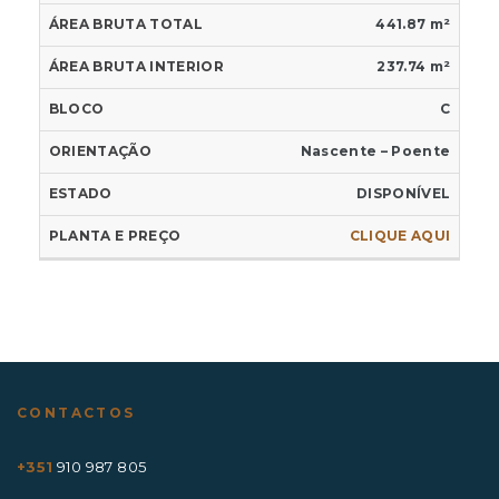
441.87 m²
237.74 m²
C
Nascente – Poente
DISPONÍVEL
CLIQUE AQUI
CONTACTOS
+351
910 987 805